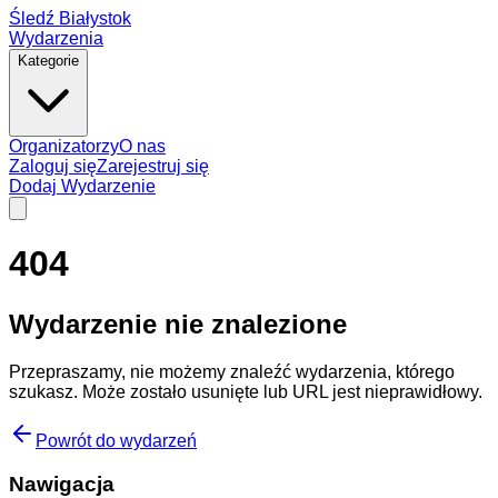
Śledź Białystok
Wydarzenia
Kategorie
Organizatorzy
O nas
Zaloguj się
Zarejestruj się
Dodaj Wydarzenie
404
Wydarzenie nie znalezione
Przepraszamy, nie możemy znaleźć wydarzenia, którego
szukasz. Może zostało usunięte lub URL jest nieprawidłowy.
Powrót do wydarzeń
Nawigacja