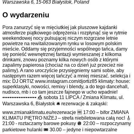
Warszawska 6, 15-063 Białystok, Poland
O wydarzeniu
Pora zanurzyć się w mięciutkiej jak pluszowe kajdanki
atmosferze piątkowego odprężenia i rozpłynąć się w rytmie
weekendowej nocy pulsującej niczym rozgrzane letnie
powietrze na rewitalizowanym rynku w losowym polskim
mieście. Oddamy się przyjemności wspólnego tańca, damy
się ponieść wewnętrznej fantazji wymieszanej z kilkoma
drinkami, znowu poznamy kilka nowych osób z którymi
zapalimy papierosa (chociaż na co dzień już przecież nie
palimy). A rano uroczyście przysięgniemy sami sobie, aby
następnym razem więcej tańczyć a mniej mieszać. selekcja i
mix: DJ ORTIZ www.instagram.com/djortiz85 klimaty: house:
superklasyki, nowości, remixy i blendy, a do tego dancehall,
nudisco, rnb i co tam jeszcze fajnego w ucho wpadnie!
••••••••••••••••••• 🎪 sobota 11 LIPCA / Zmiana Klimatu, ul.
Warszawska 6, Białystok ️🛎️ rezerwacje & zakąski:
www.zmianaklimatu.eu/rezerwacje 🆓 17:00 – bifor ZMIANA
KLIMATU PIĘTRO NIŻEJ – strefa niebiletowana całą noc! 🎸
21:00 - roztaczamy barowe pokusy 🪩 22:00 – rozpoczynamy
parkietowe hulanki ️🎟️ 30.00 – jedyne i niepowtarzalne