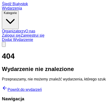
Śledź Białystok
Wydarzenia
Kategorie
Organizatorzy
O nas
Zaloguj się
Zarejestruj się
Dodaj Wydarzenie
404
Wydarzenie nie znalezione
Przepraszamy, nie możemy znaleźć wydarzenia, którego szuka
Powrót do wydarzeń
Nawigacja