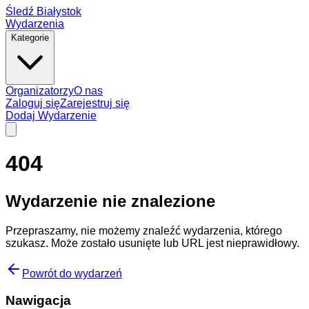
Śledź Białystok
Wydarzenia
Kategorie
Organizatorzy
O nas
Zaloguj się
Zarejestruj się
Dodaj Wydarzenie
404
Wydarzenie nie znalezione
Przepraszamy, nie możemy znaleźć wydarzenia, którego
szukasz. Może zostało usunięte lub URL jest nieprawidłowy.
Powrót do wydarzeń
Nawigacja